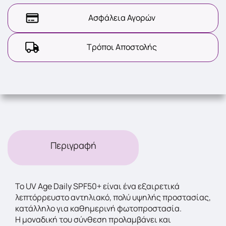
Ασφάλεια Αγορών
Τρόποι Αποστολής
Περιγραφή
Χ
Το UV Age Daily SPF50+ είναι ένα εξαιρετικά
λεπτόρρευστο αντηλιακό, πολύ υψηλής προστασίας,
κατάλληλο για καθημερινή φωτοπροστασία.
Η μοναδική του σύνθεση προλαμβάνει και