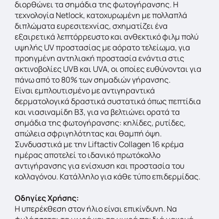
διορθώνει τα σημάδια της φωτογήρανσης. Η
τεχνολογία Netlock, κατοχυρωμένη με πολλαπλά
διπλώματα ευρεσιτεχνίας, σχηματίζει ένα
εξαιρετικά λεπτόρρευστο και ανθεκτικό φιλμ πολύ
υψηλής UV προστασίας με αόρατο τελείωμα, για
προηγμένη αντηλιακή προστασία ενάντια στις
ακτινοβολίες UVB και UVA, οι οποίες ευθύνονται για
πάνω από το 80% των σημαδιών γήρανσης.
Είναι εμπλουτισμένο με αντιγηραντικά
δερματολογικά δραστικά συστατικά όπως πεπτίδια
και νιασιναμίδη Β3, για να βελτιώνει ορατά τα
σημάδια της φωτογήρανσης: κηλίδες, ρυτίδες,
απώλεια σφριγηλότητας και θαμπή όψη.
Συνδυαστικά με την Liftactiv Collagen 16 κρέμα
ημέρας αποτελεί το ιδανικό πρωτόκολλο
αντιγήρανσης για ενίσχυση και προστασία του
κολλαγόνου. Κατάλληλο για κάθε τύπο επιδερμίδας.
Οδηγίες Χρήσης:
Η υπερέκθεση στον ήλιο είναι επικίνδυνη. Να