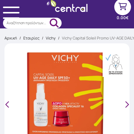
0.00€
Αναζήτηση προϊόντων...
Αρχική
/
Εταιρίες
/
Vichy
/
Vichy Capital Soleil Promo UV-AGE DA