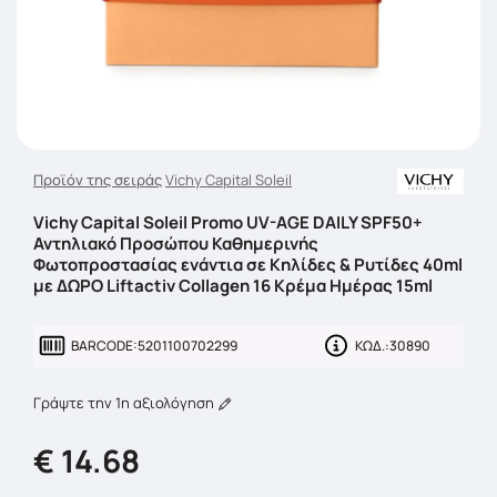
Προϊόν της σειράς
Vichy Capital Soleil
Vichy Capital Soleil Promo UV-AGE DAILY SPF50+
Αντηλιακό Προσώπου Καθημερινής
Φωτοπροστασίας ενάντια σε Κηλίδες & Ρυτίδες 40ml
με ΔΩΡΟ Liftactiv Collagen 16 Κρέμα Ημέρας 15ml
BARCODE:
5201100702299
ΚΩΔ.:
30890
Γράψτε την 1η αξιολόγηση
€ 14.68