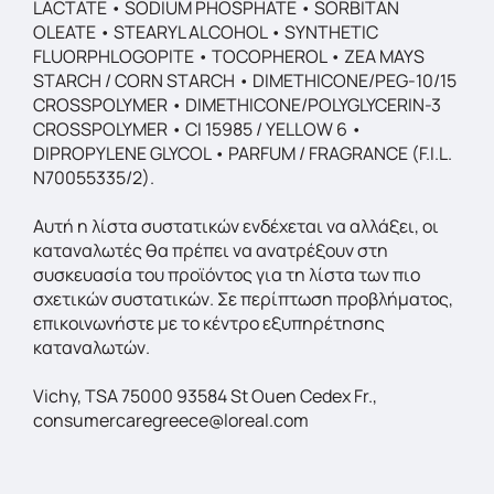
LACTATE • SODIUM PHOSPHATE • SORBITAN
OLEATE • STEARYL ALCOHOL • SYNTHETIC
FLUORPHLOGOPITE • TOCOPHEROL • ZEA MAYS
STARCH / CORN STARCH • DIMETHICONE/PEG-10/15
CROSSPOLYMER • DIMETHICONE/POLYGLYCERIN-3
CROSSPOLYMER • CI 15985 / YELLOW 6 •
DIPROPYLENE GLYCOL • PARFUM / FRAGRANCE (F.I.L.
N70055335/2).
Αυτή η λίστα συστατικών ενδέχεται να αλλάξει, οι
καταναλωτές θα πρέπει να ανατρέξουν στη
συσκευασία του προϊόντος για τη λίστα των πιο
σχετικών συστατικών. Σε περίπτωση προβλήματος,
επικοινωνήστε με το κέντρο εξυπηρέτησης
καταναλωτών.
Vichy, TSA 75000 93584 St Ouen Cedex Fr.,
consumercaregreece@loreal.com