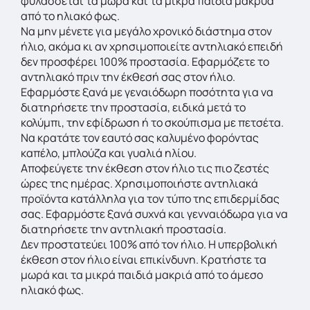
φυλάσσεται τα μωρά και τα μικρά παιδιά μακρυά
από το ηλιακό φως.
Να μην μένετε για μεγάλο χρονικό διάστημα στον
ήλιο, ακόμα κι αν χρησιμοποιείτε αντηλιακό επειδή
δεν προσφέρει 100% προστασία. Εφαρμόζετε το
αντηλιακό πριν την έκθεσή σας στον ήλιο.
Εφαρμόστε ξανά με γεναιόδωρη ποσότητα για να
διατηρήσετε την προστασία, ειδικά μετά το
κολύμπι, την εφίδρωση ή το σκούπισμα με πετσέτα.
Να κρατάτε τον εαυτό σας καλυμένο φορόντας
καπέλο, μπλούζα και γυαλιά ηλίου.
Αποφεύγετε την έκθεση στον ήλιο τις πιο ζεστές
ώρες της ημέρας. Χρησιμοποιήστε αντηλιακά
προϊόντα κατάλληλα για τον τύπο της επιδερμίδας
σας. Εφαρμόστε ξανά συχνά και γενναιόδωρα για να
διατηρήσετε την αντηλιακή προστασία.
Δεν προστατεύει 100% από τον ήλιο. Η υπερβολική
έκθεση στον ήλιο είναι επικίνδυνη. Κρατήστε τα
μωρά και τα μικρά παιδιά μακριά από το άμεσο
ηλιακό φως.