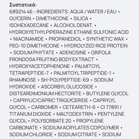
Συστατικά:
689214 46 - INGREDIENTS: AQUA / WATER / EAU •
GLYCERIN • DIMETHICONE • SILICA •
ISOHEXADECANE • ALCOHOL DENAT. •
HYDROXYETHYLPIPERAZINE ETHANE SULFONIC ACID
• NIACINAMIDE • PROPANEDIOL • SYNTHETIC WAX •
PEG-10 DIMETHICONE • HYDROLYZED RICE PROTEIN
• SODIUM PHYTATE • ADENOSINE • GRIFOLA
FRONDOSA FRUITING BODY EXTRACT •
HYDROXYACETOPHENONE • PALMITOYL
TETRAPEPTIDE-7 • PALMITOYL TRIPEPTIDE-1 •
RHAMNOSE • SH-POLYPEPTIDE-69 • SODIUM
HYDROXIDE • ASCORBYL GLUCOSIDE •
DISTEARDIMONIUM HECTORITE • BUTYLENE GLYCOL
• CAPRYLIC/CAPRIC TRIGLYCERIDE • CAPRYLYL
GLYCOL • CARBOMER • CETEARETH-6 • CI 77891 /
TITANIUM DIOXIDE • MALTODEXTRIN • PENTYLENE
GLYCOL • POLYSORBATE 20 • PROPYLENE
CARBONATE • SODIUM ACRYLATES COPOLYMER •
SODIUM CHLORIDE • SODIUM CITRATE • SODIUM