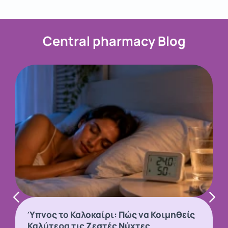
Central pharmacy Blog
Ύπνος το Καλοκαίρι: Πώς να Κοιμηθείς
Καλύτερα τις Ζεστές Νύχτες