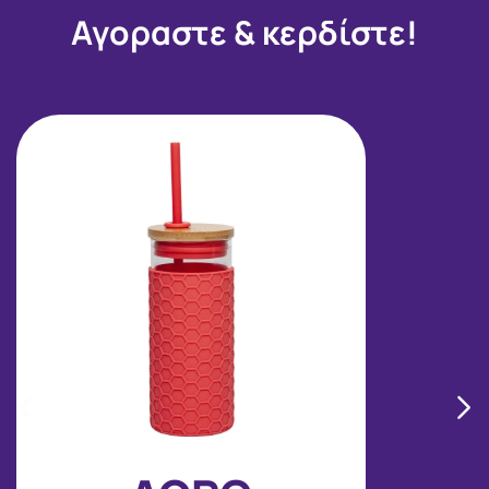
Αγοραστε & κερδίστε!