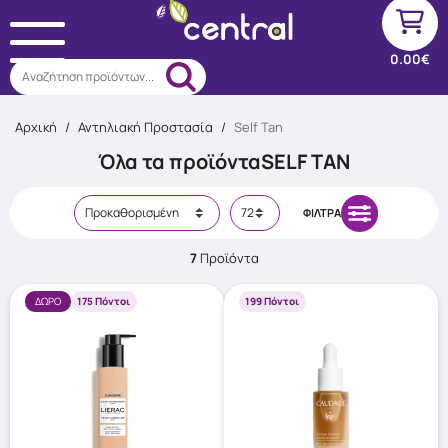
0.00€
Αναζήτηση προϊόντων...
Αρχική
/
Αντηλιακή Προστασία
/
Self Tan
Όλα τα προϊόντα
SELF TAN
ΦΊΛΤΡΑ
7
Προϊόντα
ΔΩΡΟ
175 Πόντοι
199 Πόντοι