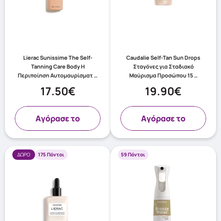
Lierac Sunissime The Self-
Caudalie Self-Tan Sun Drops
Tanning Care Body Η
Σταγόνες για Σταδιακό
Περιποίηση Αυτομαυρίσματ …
Μαύρισμα Προσώπου 15 …
17.50€
19.90€
Aγόρασε το
Aγόρασε το
ΔΩΡΟ
175 Πόντοι
59 Πόντοι