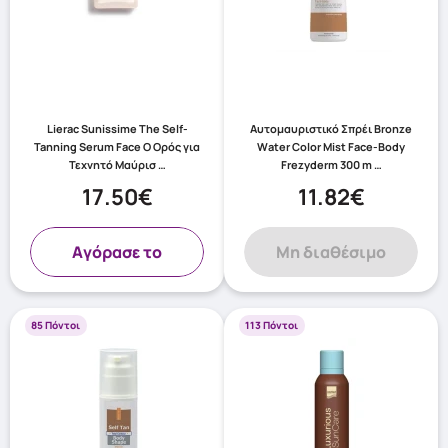
Lierac Sunissime The Self-
Αυτομαυριστικό Σπρέι Bronze
Tanning Serum Face Ο Ορός για
Water Color Mist Face-Body
Τεχνητό Μαύρισ …
Frezyderm 300 m …
17.50€
11.82€
Aγόρασε το
Μη διαθέσιμο
85 Πόντοι
113 Πόντοι