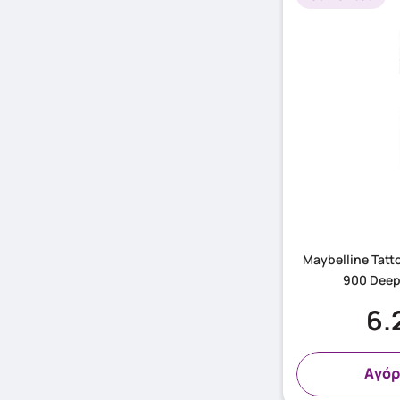
Maybelline Tatto
900 Deep
6.
Aγόρ