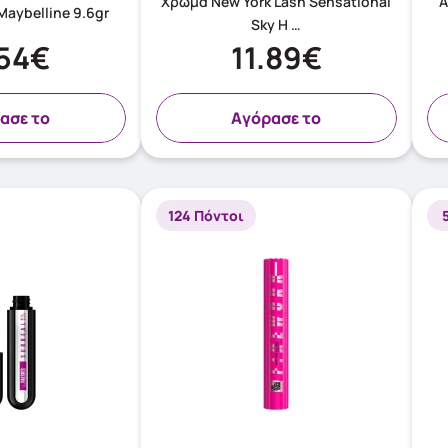
Χρώμα New York Lash Sensational
Α
Maybelline 9.6gr
Sky H …
.54€
11.89€
ασε το
Aγόρασε το
124 Πόντοι