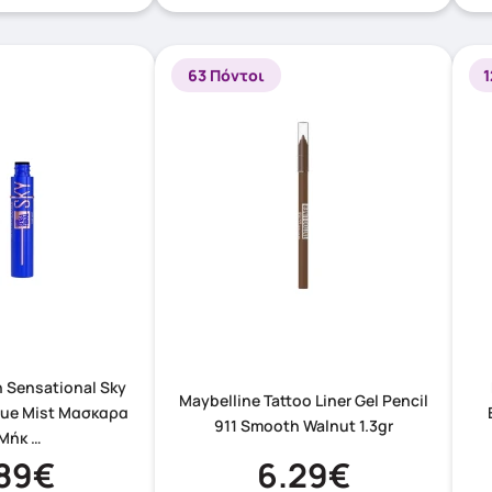
63 Πόντοι
1
h Sensational Sky
Maybelline Tattoo Liner Gel Pencil
lue Mist Μασκαρα
911 Smooth Walnut 1.3gr
 Μήκ …
.89€
6.29€