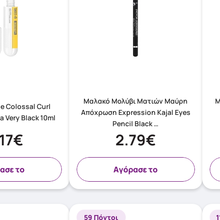
Μαλακό Μολύβι Ματιών Μαύρη
M
e Colossal Curl
Απόχρωση Expression Kajal Eyes
 Very Black 10ml
Pencil Black …
.17€
2.79€
ασε το
Aγόρασε το
59 Πόντοι
1