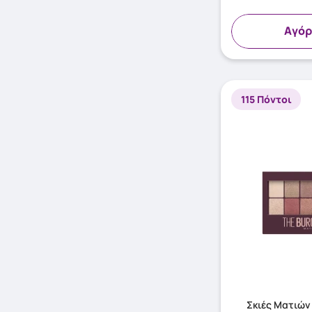
Aγόρ
115 Πόντοι
Σκιές Ματιών