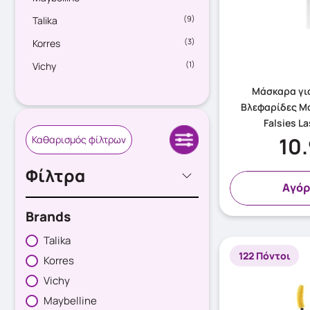
(9)
Talika
(3)
Korres
(1)
Vichy
Μάσκαρα γι
Βλεφαρίδες Μ
Falsies La
10
Καθαρισμός φίλτρων
Φίλτρα
Aγόρ
Brands
Talika
122 Πόντοι
Korres
Vichy
Maybelline