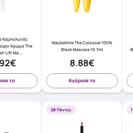
α Καμπυλωτές
Maybelline The Colossal 100%
αύρο Χρώμα The
Black Mascara 10.7ml
B
sh Lift Ma …
.92€
8.88€
ασε το
Aγόρασε το
28 Πόντοι
1