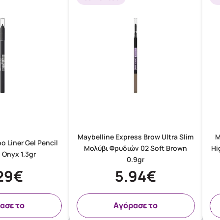
Maybelline Express Brow Ultra Slim
M
o Liner Gel Pencil
Μολύβι Φρυδιών 02 Soft Brown
Hi
 Onyx 1.3gr
0.9gr
29€
5.94€
ασε το
Aγόρασε το