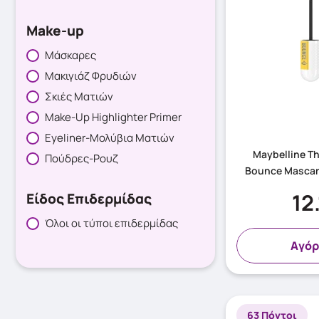
Make-up
Μάσκαρες
Μακιγιάζ Φρυδιών
Σκιές Ματιών
Make-Up Highlighter Primer
Eyeliner-Μολύβια Ματιών
Maybelline Th
Πούδρες-Ρουζ
Bounce Mascara
12
Είδος Επιδερμίδας
Όλοι οι τύποι επιδερμίδας
Aγόρ
63 Πόντοι