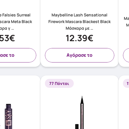
 Falsies Surreal
Maybelline Lash Sensational
Ma
scara Meta Black
Firework Mascara Blackest Black
αρα γ …
Μάσκαρα με …
.53€
12.39€
ασε το
Aγόρασε το
77 Πόντοι
1