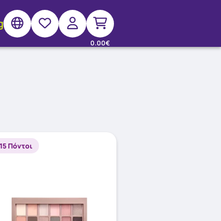
g
0.00€
115 Πόντοι