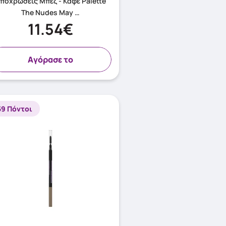
ποχρώσεις Μπεζ - Καφέ Palette
The Nudes May …
11.54€
Aγόρασε το
59 Πόντοι