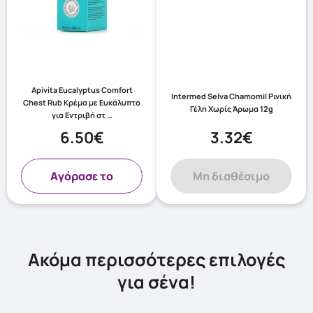
Apivita Eucalyptus Comfort
Intermed Selva Chamomil Ρινική
Chest Rub Κρέμα με Ευκάλυπτο
Γέλη Xωρίς Άρωμα 12g
για Εντριβή στ …
6.50€
3.32€
Aγόρασε το
Μη διαθέσιμο
Ακόμα περισσότερες επιλογές
για σένα!