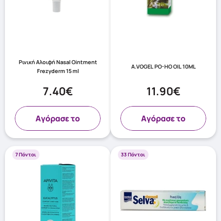
Ρινική Αλοιφή Nasal Ointment
A.VOGEL PO-HO OIL 10ML
Frezyderm 15 ml
7.40€
11.90€
Aγόρασε το
Aγόρασε το
7 Πόντοι
33 Πόντοι