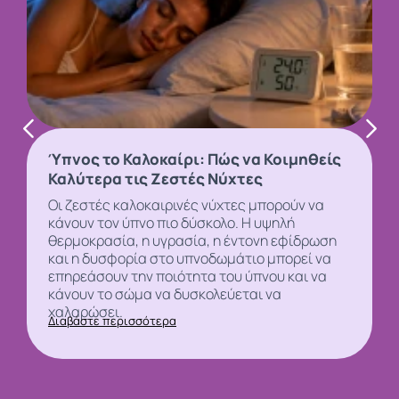
Ύπνος το Καλοκαίρι: Πώς να Κοιμηθείς
Καλύτερα τις Ζεστές Νύχτες
Οι ζεστές καλοκαιρινές νύχτες μπορούν να
κάνουν τον
ύπνο
πιο δύσκολο. Η υψηλή
θερμοκρασία, η υγρασία, η έντονη εφίδρωση
και η δυσφορία στο υπνοδωμάτιο μπορεί να
επηρεάσουν την ποιότητα του ύπνου και να
κάνουν το σώμα να δυσκολεύεται να
χαλαρώσει.
Διαβάστε περισσότερα