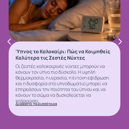
Ύπνος το Καλοκαίρι: Πώς να Κοιμηθείς
Καλύτερα τις Ζεστές Νύχτες
Οι ζεστές καλοκαιρινές νύχτες μπορούν να
κάνουν τον
ύπνο
πιο δύσκολο. Η υψηλή
θερμοκρασία, η υγρασία, η έντονη εφίδρωση
και η δυσφορία στο υπνοδωμάτιο μπορεί να
επηρεάσουν την ποιότητα του ύπνου και να
κάνουν το σώμα να δυσκολεύεται να
χαλαρώσει.
Διαβάστε περισσότερα