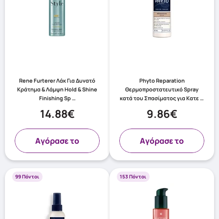
Rene Furterer Λάκ Για Δυνατό
Phyto Reparation
Κράτημα & Λάμψη Hold & Shine
Θερμοπροστατευτικό Spray
Finishing Sp …
κατά του Σπασίματος για Κατε …
14.88€
9.86€
Aγόρασε το
Aγόρασε το
99 Πόντοι
153 Πόντοι