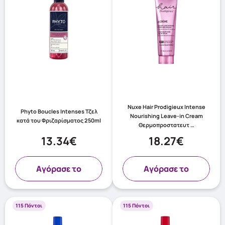
Nuxe Hair Prodigieux Intense
Phyto Boucles Intenses Τζελ
Nourishing Leave-in Cream
κατά του Φριζαρίσματος 250ml
Θερμοπροστατευτ …
13.34€
18.27€
Aγόρασε το
Aγόρασε το
115 Πόντοι
115 Πόντοι