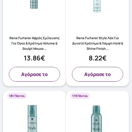
Rene Furterer Αφρός Σμίλευσης
Rene Furterer Style Λάκ Για
Για Όγκο & Κράτημα Volume &
Δυνατό Κράτημα & Λάμψη Hold &
Sculpt Mouss …
Shine Finish …
13.86€
8.22€
Aγόρασε το
Aγόρασε το
181 Πόντοι
119 Πόντοι