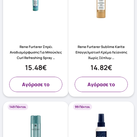
Rene Furterer Σπρέι
Rene Furterer Sublime Karite
Αναδιαμόρφωσης Για Μπούκλες
Επαγγελματική Κρέμα Λείανσης
Curl Refreshing Spray …
Χωρίς Ξέπλυμ …
15.48€
14.82€
Aγόρασε το
Aγόρασε το
149 Πόντοι
99 Πόντοι