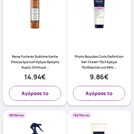
Rene Furterer Sublime Karite
Phyto Boucles Curls Definition
Επαγγελματική Κρέμα Θρέψης
Gel-Cream Τζελ Κρέμα
Χωρίς Ξέπλυμα …
Πειθαρχίας για Μπο …
14.94€
9.86€
Aγόρασε το
Aγόρασε το
99 Πόντοι
162 Πόντοι