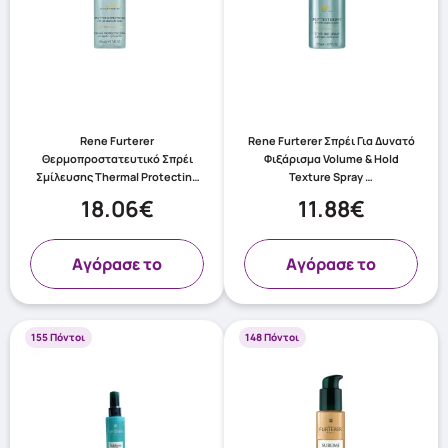
Rene Furterer
Rene Furterer Σπρέι Για Δυνατό
Θερμοπροστατευτικό Σπρέι
Φιξάρισμα Volume & Hold
Σμίλευσης Thermal Protecting
Texture Spray …
Sp …
18.06€
11.88€
Aγόρασε το
Aγόρασε το
155 Πόντοι
148 Πόντοι