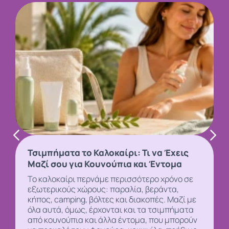
Τσιμπήματα το Καλοκαίρι: Τι να Έχεις
Μαζί σου για Κουνούπια και Έντομα
Το καλοκαίρι περνάμε περισσότερο χρόνο σε
εξωτερικούς χώρους: παραλία, βεράντα,
κήπος, camping, βόλτες και διακοπές. Μαζί με
όλα αυτά, όμως, έρχονται και τα τσιμπήματα
από
κουνούπια και άλλα έντομα, που μπορούν