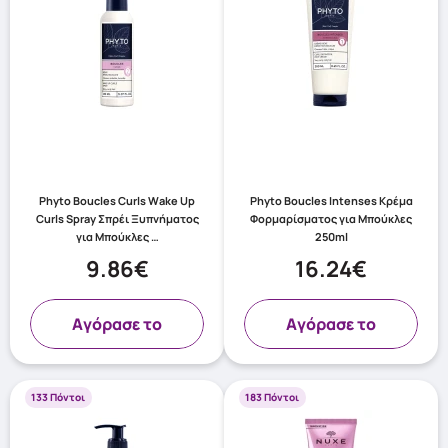
Phyto Boucles Curls Wake Up
Phyto Boucles Intenses Κρέμα
Curls Spray Σπρέι Ξυπνήματος
Φορμαρίσματος για Μπούκλες
για Μπούκλες …
250ml
9.86€
16.24€
Aγόρασε το
Aγόρασε το
133 Πόντοι
183 Πόντοι