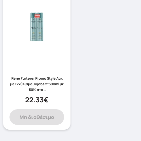
Rene Furterer Promo Style Λακ
με Εκχύλισμα Jojoba 2*300ml με
-50% στο …
22.33€
Μη διαθέσιμο