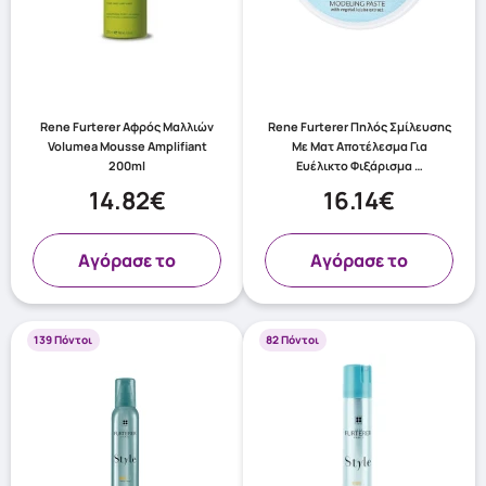
Rene Furterer Αφρός Μαλλιών
Rene Furterer Πηλός Σμίλευσης
Volumea Mousse Amplifiant
Με Ματ Αποτέλεσμα Για
200ml
Ευέλικτο Φιξάρισμα …
14.82€
16.14€
Aγόρασε το
Aγόρασε το
139 Πόντοι
82 Πόντοι