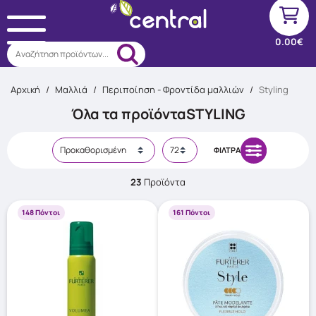
0.00€
Αναζήτηση προϊόντων...
Αρχική
/
Μαλλιά
/
Περιποίηση - Φροντίδα μαλλιών
/
Styling
Όλα τα προϊόντα
STYLING
ΦΊΛΤΡΑ
23
Προϊόντα
148 Πόντοι
161 Πόντοι