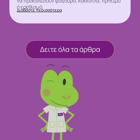
να προκαλέσουν φαγούρα, κοκκινίλα, πρήξιμο
ή ερεθισμό.
Διαβάστε περισσότερα
Δειτε όλα τα άρθρα