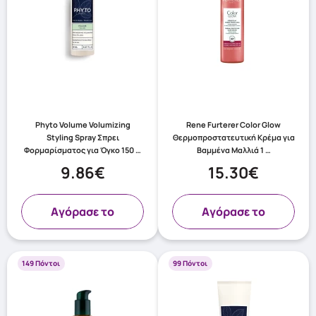
Phyto Volume Volumizing
Rene Furterer Color Glow
Styling Spray Σπρει
Θερμοπροστατευτική Κρέμα για
Φορμαρίσματος για Όγκο 150 …
Βαμμένα Μαλλιά 1 …
9.86€
15.30€
Aγόρασε το
Aγόρασε το
149 Πόντοι
99 Πόντοι