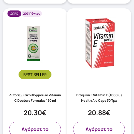
ΔΩΡΟ
203 Πόντοι
BEST SELLER
Λιποσωμιακή Φόρμουλα Vitamin
Βιταμίνη Ε Vitamin E (1000iu)
C Doctors Formulas 150 ml
Health Aid Caps 30 Τμχ
20.30€
20.88€
Aγόρασε το
Aγόρασε το