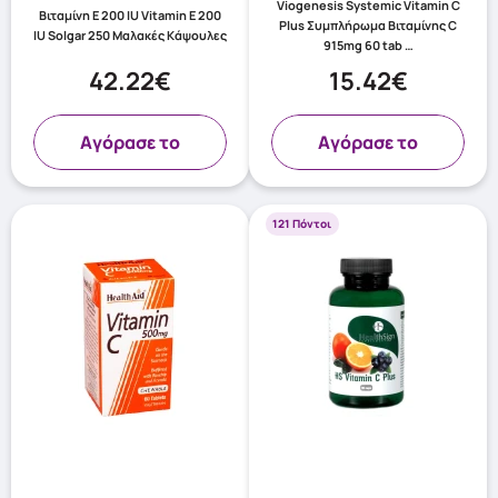
Viogenesis Systemic Vitamin C
Βιταμίνη Ε 200 IU Vitamin E 200
Plus Συμπλήρωμα Βιταμίνης C
IU Solgar 250 Μαλακές Κάψουλες
915mg 60 tab …
42.22€
15.42€
Aγόρασε το
Aγόρασε το
121 Πόντοι