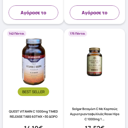
Aγόρασε το
Aγόρασε το
142 Πόντοι
175 Πόντοι
BEST SELLER
Solgar Βιταμίνη C Mε Καρπούς
QUEST VITAMIN C 1000mg TIMED
Αγριοτριανταφυλλιάς Rose Hips
RELEASE TABS 60TMX +30 ΔΩΡΟ
C 1000mg 1 …