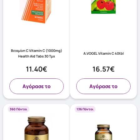
Βιταμίνη C Vitamin C (1000mg)
A.VOGEL Vitamin C 40tbl
Health Aid Tabs 30 Τμχ
11.40€
16.57€
Aγόρασε το
Aγόρασε το
360 Πόντοι
136 Πόντοι