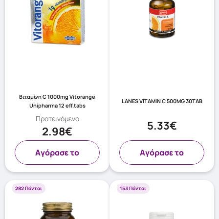
Βιταμίνη C 1000mg Vitorange
LANES VITAMIN C 500MG 30TAB
Unipharma 12 eff.tabs
Προτεινόμενο
5.33€
2.98€
Aγόρασε το
Aγόρασε το
282 Πόντοι
153 Πόντοι