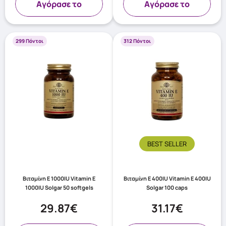
Aγόρασε το
Aγόρασε το
299 Πόντοι
312 Πόντοι
BEST SELLER
Βιταμίνη E 1000IU Vitamin E
Βιταμίνη Ε 400IU Vitamin E 400IU
1000IU Solgar 50 softgels
Solgar 100 caps
29.87€
31.17€