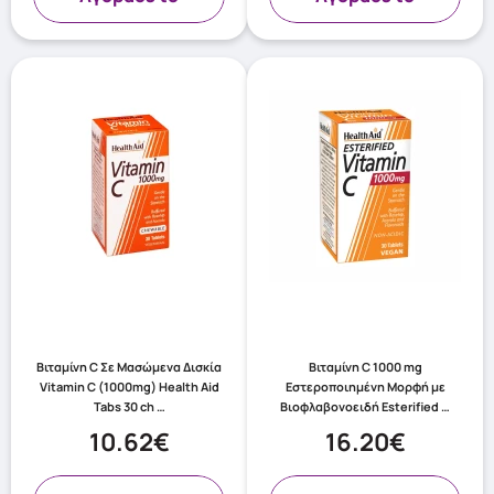
Βιταμίνη C Σε Μασώμενα Δισκία
Βιταμίνη C 1000 mg
Vitamin C (1000mg) Health Aid
Εστεροποιημένη Μορφή με
Tabs 30 ch …
Βιοφλαβονοειδή Esterified …
10.62€
16.20€