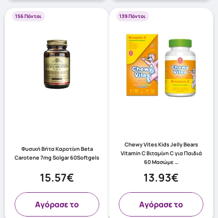
156 Πόντοι
139 Πόντοι
Chewy Vites Kids Jelly Bears
Φυσική Βήτα Καροτίνη Beta
Vitamin C Βιταμίνη C για Παιδιά
Carotene 7mg Solgar 60Softgels
60 Μασώμε …
15.57€
13.93€
Aγόρασε το
Aγόρασε το