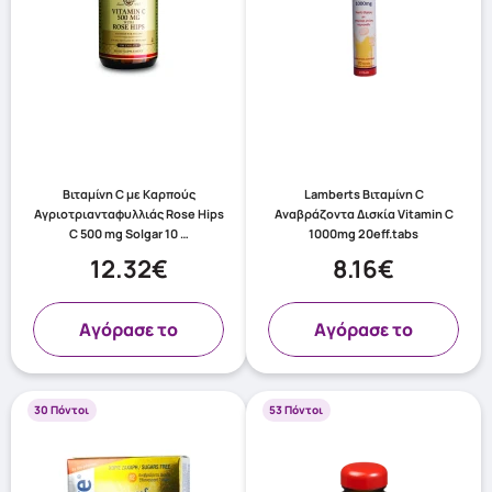
Βιταμίνη C με Καρπούς
Lamberts Βιταμίνη C
Αγριοτριανταφυλλιάς Rose Hips
Αναβράζοντα Δισκία Vitamin C
C 500 mg Solgar 10 …
1000mg 20eff.tabs
12.32€
8.16€
Aγόρασε το
Aγόρασε το
30 Πόντοι
53 Πόντοι