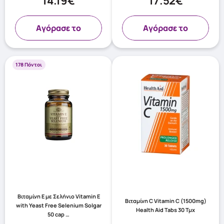
14.19€
17.52€
Aγόρασε το
Aγόρασε το
178 Πόντοι
Βιταμίνη Ε με Σελήνιο Vitamin E
Βιταμίνη C Vitamin C (1500mg)
with Yeast Free Selenium Solgar
Health Aid Tabs 30 Τμχ
50 cap …