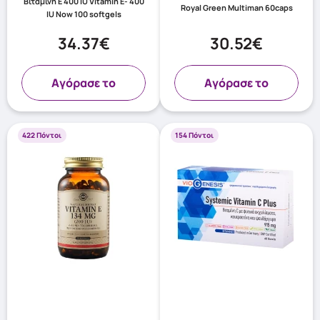
Βιταμίνη Ε 400 IU Vitamin Ε- 400
Royal Green Multiman 60caps
IU Now 100 softgels
34.37€
30.52€
Aγόρασε το
Aγόρασε το
422 Πόντοι
154 Πόντοι