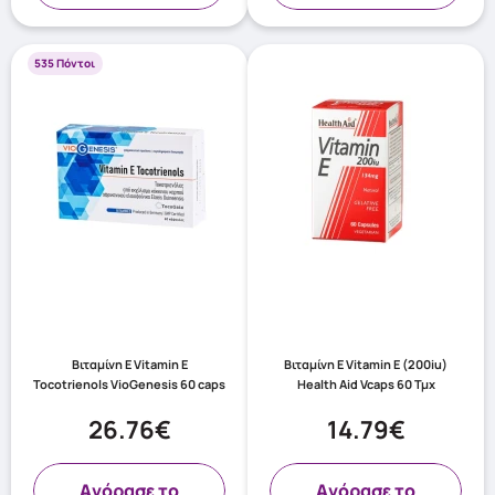
535 Πόντοι
Βιταμίνη Ε Vitamin E
Βιταμίνη Ε Vitamin E (200iu)
Tocotrienols VioGenesis 60 caps
Health Aid Vcaps 60 Τμχ
26.76€
14.79€
Aγόρασε το
Aγόρασε το