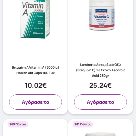
Lamberts Ασκορβικό Οξύ
Βιταμίνη Α Vitamin A (5000iu)
(Βιταμίνη C) Σε Σκόνη Ascorbic
Health Aid Caps 100 Τμχ
Acid 250gr
10.02€
25.24€
Aγόρασε το
Aγόρασε το
269 Πόντοι
281 Πόντοι