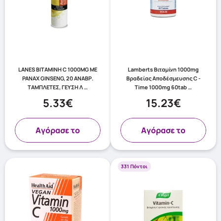
LANES ΒΙΤΑΜΙΝΗ C 1000MG ΜΕ
Lamberts Βιταμίνη 1000mg
PANAX GINSENG, 20 ΑΝΑΒΡ.
Βραδείας Αποδέσμευσης C -
ΤΑΜΠΛΕΤΕΣ, ΓΕΥΣΗ Λ …
Time 1000mg 60tab …
5.33€
15.23€
Aγόρασε το
Aγόρασε το
331 Πόντοι