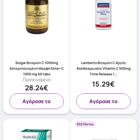
Solgar Βιταμίνη C 1000mg
Lamberts Βιταμίνη C Αργής
Εστεροποιημένη Μορφή Ester-C
Αποδέσμευσης Vitamin C 500mg
1000 mg 60 tabs
Time Release 1 …
Προτεινόμενο
15.29€
28.24€
Aγόρασε το
Aγόρασε το
252 Πόντοι