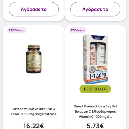
Aγόρασε το
Aγόρασε το
162 Πόντοι
57 Πόντοι
BEST SELLER
Quest Promo Once a Day Set
Εστεροποιημένη Βιταμίνη C
Βιταμίνη C & Ψευδάργυρος
Ester-C 500mg Solgar 50 tabs
Vitamin C 1000mg & …
16.22€
5.73€