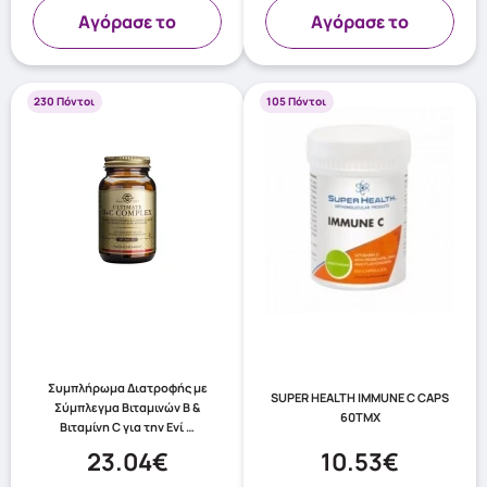
Aγόρασε το
Aγόρασε το
230 Πόντοι
105 Πόντοι
Συμπλήρωμα Διατροφής με
SUPER HEALTH IMMUNE C CAPS
Σύμπλεγμα Βιταμινών Β &
60TMX
Βιταμίνη C για την Ενί …
23.04€
10.53€