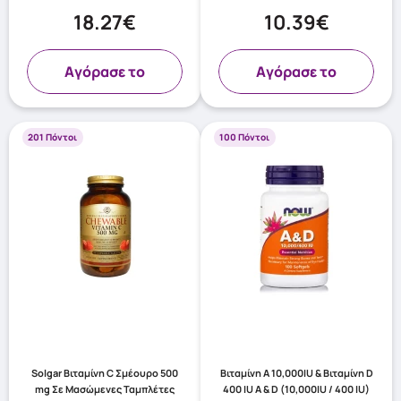
18.27€
10.39€
Aγόρασε το
Aγόρασε το
201 Πόντοι
100 Πόντοι
Solgar Βιταμίνη C Σμέουρο 500
Βιταμίνη Α 10,000IU & Βιταμίνη D
mg Σε Μασώμενες Ταμπλέτες
400 IU A & D (10,000IU / 400 IU)