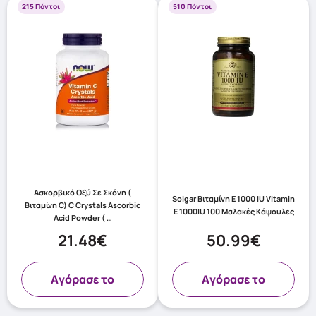
215 Πόντοι
510 Πόντοι
Ασκορβικό Οξύ Σε Σκόνη (
Solgar Βιταμίνη E 1000 IU Vitamin
Βιταμίνη C) C Crystals Ascorbic
E 1000IU 100 Μαλακές Κάψουλες
Acid Powder ( …
21.48€
50.99€
Aγόρασε το
Aγόρασε το