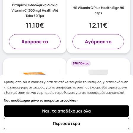
Βιταμίνη C Μασώμενα Δισκία
HS Vitamin C Plus Health Sign 90
Vitamin C (500mg) Health Aid
caps
Tabs 60 Τμχ
11.10€
12.11€
Aγόρασε το
Aγόρασε το
676 Πόντοι
Χρησιμοποιούμε cookies για τη σωστή λειτουργία του site μας, για την ανάλυση
της επισκεψιμότητάς μας, για να μπορούμε να σου παρέχουμε εξατομικευμένη
εξυπηρέτηση και για να μπορείς να μαθαίνεις για τις προσφορές μας εύκολα!
Ναι, αποδέχομαι μόνο τα απαραίτητα cookies >
Ναι, τα αποδέχομαι όλα
Περισσότερα