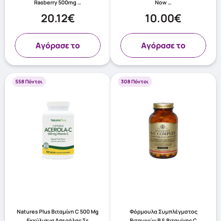
Rasberry 500mg …
Now …
20.12€
10.00€
Aγόρασε το
Aγόρασε το
558 Πόντοι
308 Πόντοι
Natures Plus Βιταμίνη C 500 Mg
Φόρμουλα Συμπλέγματος
Εκχύλισμα Ασερόλας Σε
Βιταμινών Β & Βιταμίνης C