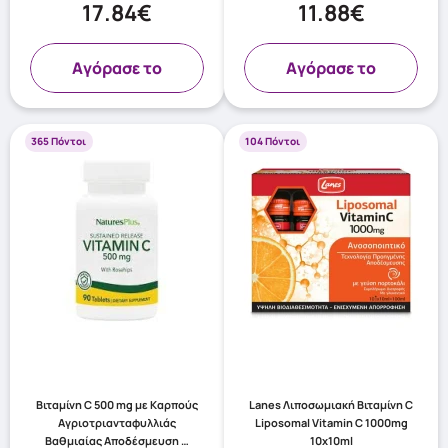
17.84€
11.88€
Aγόρασε το
Aγόρασε το
365 Πόντοι
104 Πόντοι
Βιταμίνη C 500 mg με Καρπούς
Lanes Λιποσωμιακή Bιταμίνη C
Αγριοτριανταφυλλιάς
Liposomal Vitamin C 1000mg
Βαθμιαίας Αποδέσμευση …
10x10ml