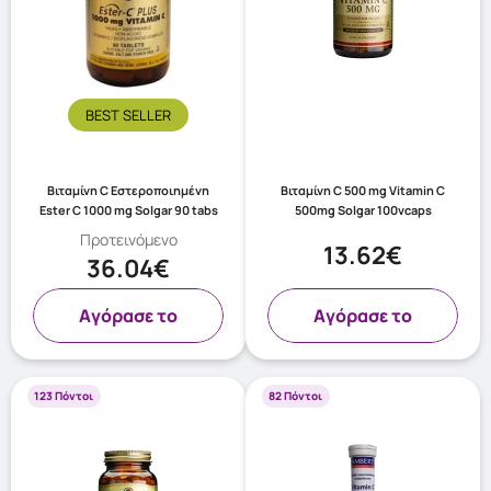
BEST SELLER
Βιταμίνη C Εστεροποιημένη
Βιταμίνη C 500 mg Vitamin C
Ester C 1000 mg Solgar 90 tabs
500mg Solgar 100vcaps
Προτεινόμενο
13.62€
36.04€
Aγόρασε το
Aγόρασε το
123 Πόντοι
82 Πόντοι