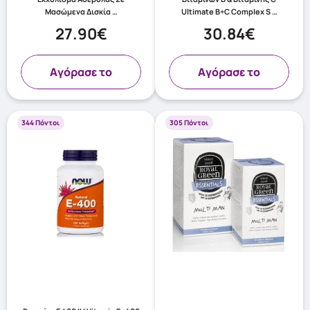
Μασώμενα Δισκία …
Ultimate B+C Complex S …
27.90€
30.84€
Aγόρασε το
Aγόρασε το
344 Πόντοι
305 Πόντοι