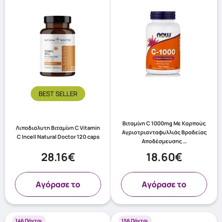
BEST SELLER
Βιταμίνη C 1000mg Με Καρπούς
Λιποδιαλυτη Βιταμίνη C Vitamin
Αγριοτριανταφυλλιάς Βραδείας
C Incell Natural Doctor 120 caps
Αποδέσμευσης …
28.16€
18.60€
Aγόρασε το
Aγόρασε το
146 Πόντοι
156 Πόντοι