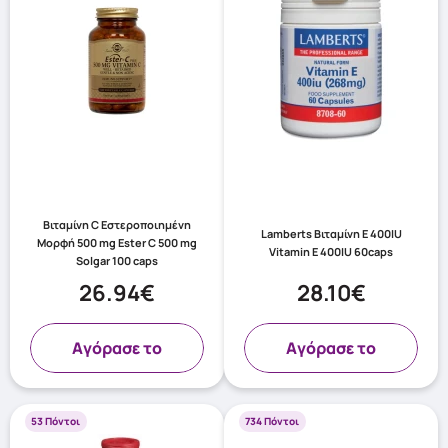
Βιταμίνη C Eστεροποιημένη
Lamberts Βιταμίνη Ε 400IU
Μορφή 500 mg Ester C 500 mg
Vitamin E 400IU 60caps
Solgar 100 caps
26.94€
28.10€
Aγόρασε το
Aγόρασε το
53 Πόντοι
734 Πόντοι