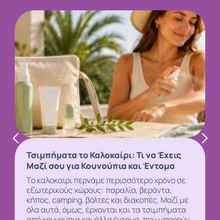
Τσιμπήματα το Καλοκαίρι: Τι να Έχεις
Μαζί σου για Κουνούπια και Έντομα
Το καλοκαίρι περνάμε περισσότερο χρόνο σε
εξωτερικούς χώρους: παραλία, βεράντα,
κήπος, camping, βόλτες και διακοπές. Μαζί με
όλα αυτά, όμως, έρχονται και τα τσιμπήματα
από
κουνούπια και άλλα έντομα, που μπορούν