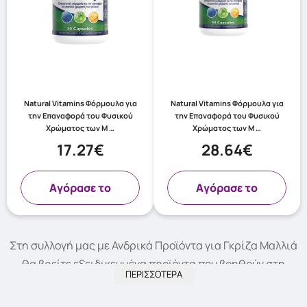
Natural Vitamins Φόρμουλα για
Natural Vitamins Φόρμουλα για
την Επαναφορά του Φυσικού
την Επαναφορά του Φυσικού
Χρώματος των Μ …
Χρώματος των Μ …
17.27€
28.64€
Aγόρασε το
Aγόρασε το
Στη συλλογή μας με Ανδρικά Προϊόντα για Γκρίζα Μαλλιά
θα βρείτε εξειδικευμένα προϊόντα που βοηθούν στη
ΠΕΡΙΣΣΟΤΕΡΑ
φυσική κάλυψη των γκρίζων, ενυδατώνουν και θρέφουν
τα μαλλιά, διατηρώντας τη ζωντάνια και την υγεία τους.