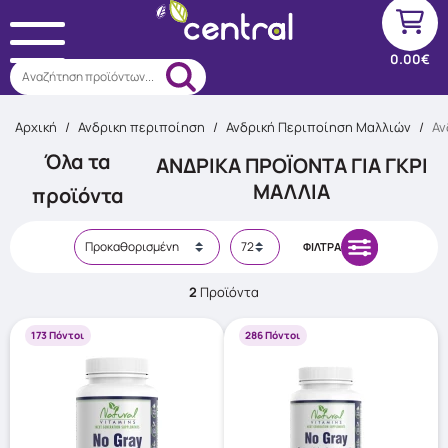
0.00€
Αναζήτηση προϊόντων...
Αρχική
/
Ανδρικη περιποίηση
/
Ανδρική Περιποίηση Μαλλιών
/
Αν
Όλα τα
ΑΝΔΡΙΚΆ ΠΡΟΪΌΝΤΑ ΓΙΑ ΓΚΡΙ
ΜΑΛΛΙΆ
προϊόντα
ΦΊΛΤΡΑ
2
Προϊόντα
173 Πόντοι
286 Πόντοι