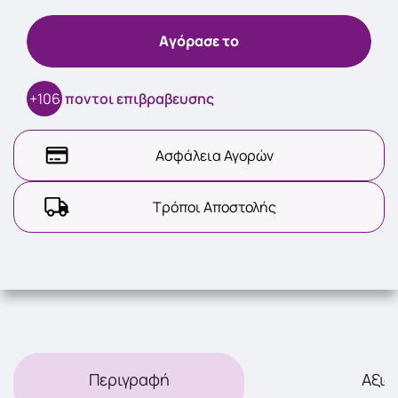
Aγόρασε το
+106
ποντοι επιβραβευσης
Ασφάλεια Αγορών
Τρόποι Αποστολής
Περιγραφή
Αξιο