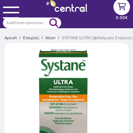
0.00€
Αναζήτηση προϊόντων...
Αρχική
/
Εταιρίες
/
Alcon
/
SYSTANE ULTRA Οφθαλμικές Σταγόνες