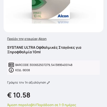
Προϊόν της εταιρίας Alcon
SYSTANE ULTRA Οφθαλμικές Σταγόνες για
Ξηροφθαλμία 10ml
BARCODE:
300652507279, 5413895400148
ΚΩΔ.:
9008
Γράψτε την 1η αξιολόγηση
€ 10.58
Άμεση παραλαβή/Παράδοση σε 1-3 ημέρες