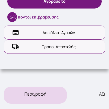
Aγόρασε το
+248
ποντοι επιβραβευσης
Ασφάλεια Αγορών
Τρόποι Αποστολής
Περιγραφή
Αξιο