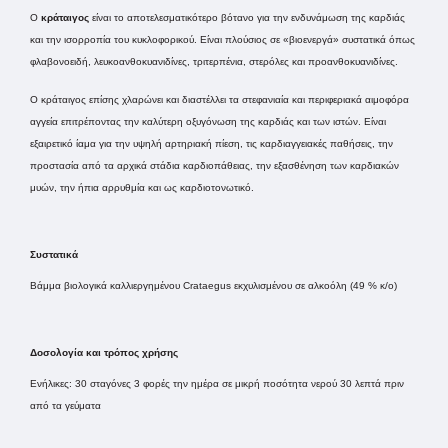
Ο
κράταιγος
είναι το αποτελεσματικότερο βότανο για την ενδυνάμωση της καρδιάς
και την ισορροπία του κυκλοφορικού. Είναι πλούσιος σε «βιοενεργά» συστατικά όπως
φλαβονοειδή, λευκοανθοκυανιδίνες, τριτερπένια, στερόλες και προανθοκυανιδίνες.
Ο κράταιγος επίσης χλαρώνει και διαστέλλει τα στεφανιαία και περιφεριακά αιμοφόρα
αγγεία επιτρέποντας την καλύτερη οξυγόνωση της καρδιάς και των ιστών. Είναι
εξαιρετικό ίαμα για την υψηλή αρτηριακή πίεση, τις καρδιαγγειακές παθήσεις, την
προστασία από τα αρχικά στάδια καρδιοπάθειας, την εξασθένηση των καρδιακών
μυών, την ήπια αρρυθμία και ως καρδιοτονωτικό.
Συστατικά
Βάμμα βιολογικά καλλιεργημένου Crataegus εκχυλισμένου σε αλκοόλη (49 % κ/ο)
Δοσολογία και τρόπος χρήσης
Ενήλικες: 30 σταγόνες 3 φορές την ημέρα σε μικρή ποσότητα νερού 30 λεπτά πριν
από τα γεύματα