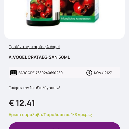
Προϊόν της εταιρίας A.Vogel
A.VOGEL CRATAEGISAN 50ML
BARCODE:
7680240690280
ΚΩΔ.:
12127
Γράψτε την 1η αξιολόγηση
€ 12.41
Άμεση παραλαβή/Παράδοση σε 1-3 ημέρες