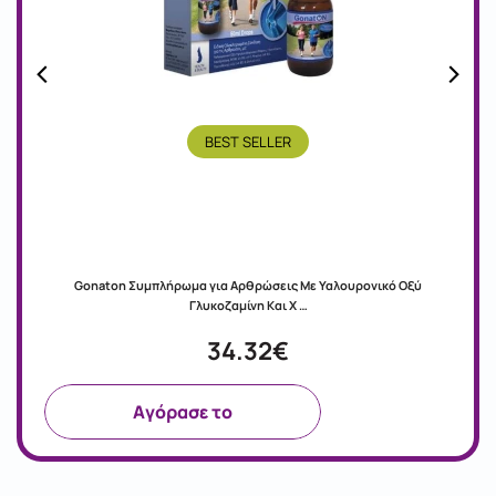
BEST SELLER
Gonaton Συμπλήρωμα για Αρθρώσεις Με Υαλουρονικό Οξύ
Γλυκοζαμίνη Και Χ …
34.32€
Aγόρασε το