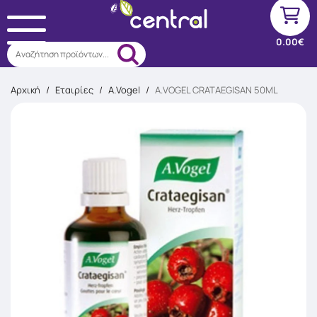
0.00€
Αναζήτηση προϊόντων...
Αρχική
/
Εταιρίες
/
A.Vogel
/
A.VOGEL CRATAEGISAN 50ML