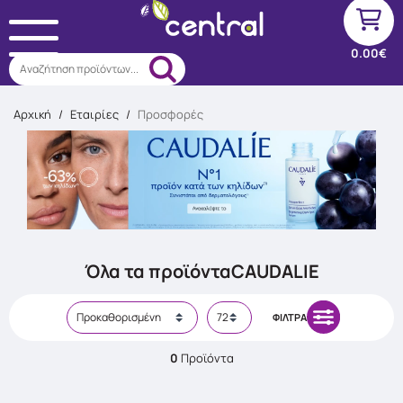
0.00€
Αναζήτηση προϊόντων...
Αρχική
/
Εταιρίες
/
Προσφορές
Όλα τα προϊόντα
CAUDALIE
ΦΊΛΤΡΑ
0
Προϊόντα