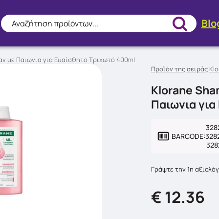
Blo
Αναζήτηση προϊόντων...
αν με Παιωνια για Ευαίσθητο Τριχωτό 400ml
Προϊόν της σειράς
Klo
Klorane Sha
Παιωνια για
328
BARCODE:
328
328
Γράψτε την 1η αξιολό
€ 12.36