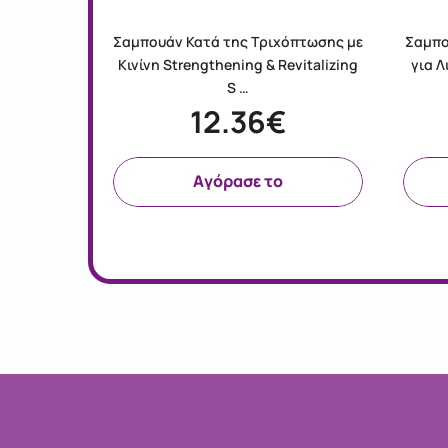
έμα για
Σαμπουάν Κατά της Τριχόπτωσης με
Σαμπο
μηση της
Κινίνη Strengthening & Revitalizing
για 
…
S …
12.36€
Aγόρασε το