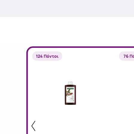
124 Πόντοι
76 Π