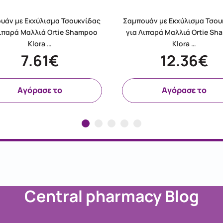
υάν με Εκχύλισμα Τσουκνίδας
Σαμπουάν με Εκχύλισμα Τσου
Λιπαρά Μαλλιά Ortie Shampoo
για Λιπαρά Μαλλιά Ortie S
Klora …
Klora …
7.61€
12.36€
Aγόρασε το
Aγόρασε το
Central pharmacy Blog