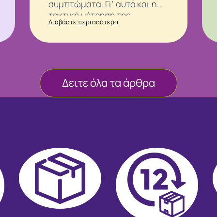
συμπτώματα. Γι’ αυτό και η
τακτική μέτρηση της
Διαβάστε περισσότερα
αρτηριακής πίεσης
παραμένει ένας από τους πιο
απλούς και χρήσιμους
τρόπους παρακολούθησης.
Δειτε όλα τα άρθρα