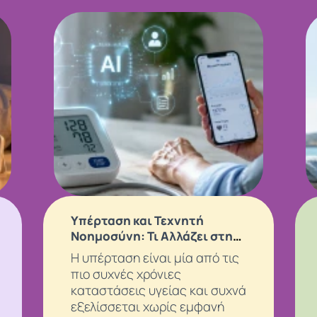
Υπέρταση και Τεχνητή
Νοημοσύνη: Τι Αλλάζει στην
Παρακολούθηση της Πίεσης;
Η υπέρταση είναι μία από τις
πιο συχνές χρόνιες
καταστάσεις υγείας και συχνά
εξελίσσεται χωρίς εμφανή