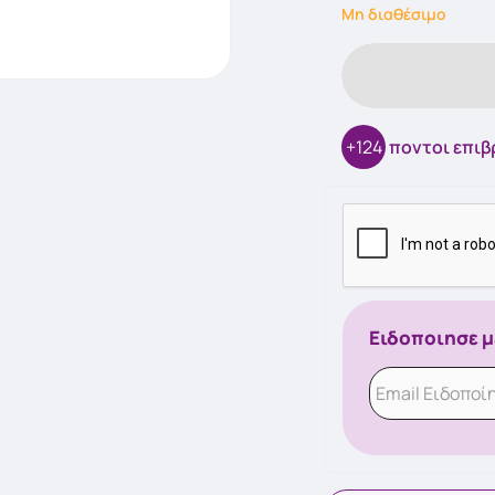
Μη διαθέσιμο
+124
ποντοι επι
Ειδοποιησε μ