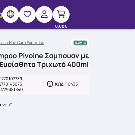
g
0.00€
rane Hair Care Expertise
mpoo Pivoine Σαμπουαν με
 Ευαίσθητο Τριχωτό 400ml
2770107739,
2770145076,
ΚΩΔ.:
10435
2779381840
γηση