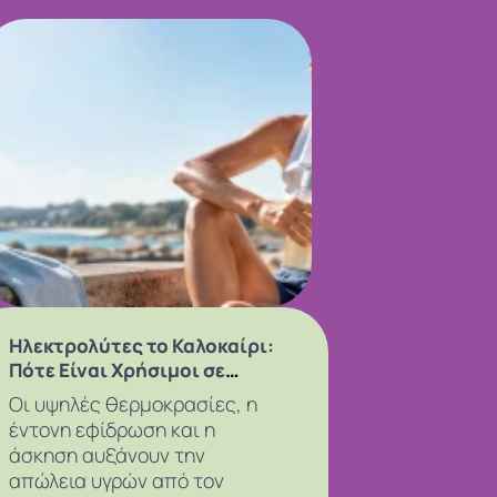
Ηλεκτρολύτες το Καλοκαίρι:
Πότε Είναι Χρήσιμοι σε
Ζέστη και Άσκηση
Οι υψηλές θερμοκρασίες, η
έντονη εφίδρωση και η
άσκηση αυξάνουν την
απώλεια υγρών από τον