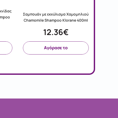
κνίδας
KLOR
Σαμπουάν με εκχύλισμα Χαμομηλιού
hampoo
ΣΑΜΠΟΥ
Chamomile Shampoo Klorane 400ml
12.36€
Aγόρασε το