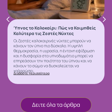
Ύπνος το Καλοκαίρι: Πώς να Κοιμηθείς
Καλύτερα τις Ζεστές Νύχτες
Οι ζεστές καλοκαιρινές νύχτες μπορούν να
κάνουν τον
ύπνο
πιο δύσκολο. Η υψηλή
θερμοκρασία, η υγρασία, η έντονη εφίδρωση
και η δυσφορία στο υπνοδωμάτιο μπορεί να
επηρεάσουν την ποιότητα του ύπνου και να
κάνουν το σώμα να δυσκολεύεται να
χαλαρώσει.
Διαβάστε περισσότερα
Δειτε όλα τα άρθρα