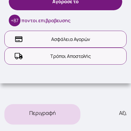
Aγόρασε το
+87
ποντοι επιβραβευσης
Ασφάλεια Αγορών
Τρόποι Αποστολής
Περιγραφή
Αξιο