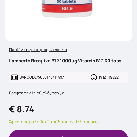
Προϊόν της εταιρίας Lamberts
Lamberts Βιταμίνη B12 1000μg Vitamin B12 30 tabs
BARCODE:
5055148411497
ΚΩΔ.:
19822
Γράψτε την 1η αξιολόγηση
€ 8.74
Άμεση παραλαβή/Παράδοση σε 1-3 ημέρες