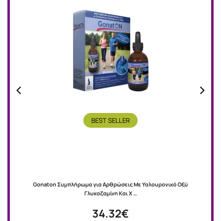
BEST SELLER
Gonaton Συμπλήρωμα για Αρθρώσεις Με Υαλουρονικό Οξύ
Γλυκοζαμίνη Και Χ …
34.32€