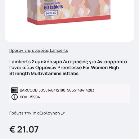
Προϊόν της εταιρίας Lamberts
Lamberts Συμπλήρωμα Διατροφής για Ανισορροπία
Γυναικείων Ορμονών Premtesse For Women High
Strength Multivitamins 60tabs
BARCODE:
5055148412180, 5055148414283
ΚΩΔ.:
15904
Γράψτε την 1η αξιολόγηση
€ 21.07