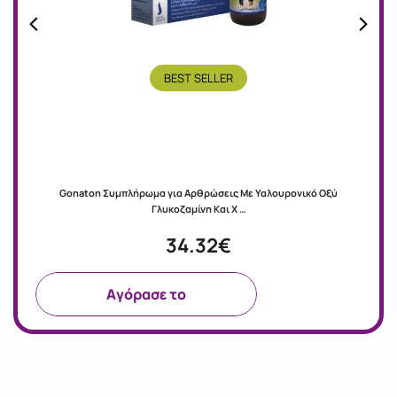
BEST SELLER
Gonaton Συμπλήρωμα για Αρθρώσεις Με Υαλουρονικό Οξύ
Γλυκοζαμίνη Και Χ …
34.32€
Aγόρασε το