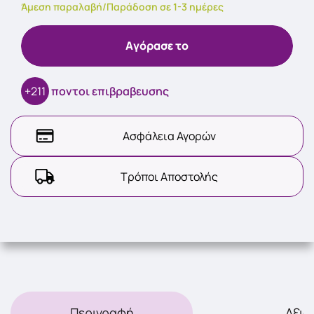
Άμεση παραλαβή/Παράδοση σε 1-3 ημέρες
Aγόρασε το
+211
ποντοι επιβραβευσης
Ασφάλεια Αγορών
Τρόποι Αποστολής
Περιγραφή
Αξιο