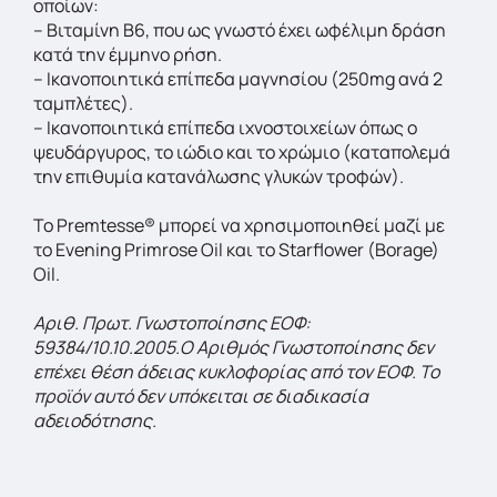
οποίων:
– Βιταμίνη Β6, που ως γνωστό έχει ωφέλιμη δράση
κατά την έμμηνο ρήση.
– Ικανοποιητικά επίπεδα μαγνησίου (250mg ανά 2
ταμπλέτες).
– Ικανοποιητικά επίπεδα ιχνοστοιχείων όπως ο
ψευδάργυρος, το ιώδιο και το χρώμιο (καταπολεμά
την επιθυμία κατανάλωσης γλυκών τροφών).
Το Premtesse® μπορεί να χρησιμοποιηθεί μαζί με
το Evening Primrose Oil και το Starflower (Borage)
Oil.
Αριθ. Πρωτ. Γνωστοποίησης ΕΟΦ:
59384/10.10.2005.Ο Αριθμός Γνωστοποίησης δεν
επέχει θέση άδειας κυκλοφορίας από τον ΕΟΦ. Το
προϊόν αυτό δεν υπόκειται σε διαδικασία
αδειοδότησης.