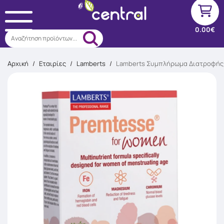
0.00€
Αναζήτηση προϊόντων...
Αρχική
/
Εταιρίες
/
Lamberts
/
Lamberts Συμπλήρωμα Διατροφής γ