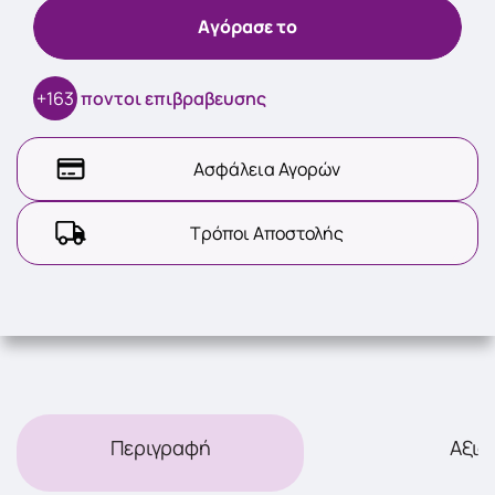
Aγόρασε το
+163
ποντοι επιβραβευσης
Ασφάλεια Αγορών
Τρόποι Αποστολής
Περιγραφή
Αξιο