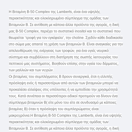
Η Βιταμίνη Β-50 Complex της Lamberts, είναι ένα υψηλής
περιεκτικότητας και ολοκληρωμένο σύμπλεγμα της ομάδας των
Βιταμινών Β. Σε αντίθεση με κάποια άλλα προϊόντα της αγοράς, η δική
μας Β-50 Complex, περιέχει το συστατικό inositol και το συστατικό που
θεωρείται ‘τροφή για τον εγκέφαλο’, την choline. Σχεδόν κάθε διαδικασία
στο σώμα μας απαιτεί τη χρήση των βιταμινών Β. Είναι αναγκαίες για την
απελευθέρωση της ενέργειας των τροφών, για ένα υγιές νευρικό
σύστημα και συμβάλλουν στη διατήρηση της σωστής λειτουργίας του
πεπτικού μας συστήματος. Βοηθούν επίσης στην υγεία του δέρματος,
των μαλλιών και των νυχιών.
Οι βιταμίνες του συμπλέγματος Β δρουν συνεργικά, έτσι η ελλιπής
πρόσληψη ενός ή περισσοτέρων από αυτών των βιταμινών μπορεί να
προκαλέσει ελλείψεις στις υπόλοιπες ή να εμποδίσει την χρησιμότητά
τους. Κατά συνέπεια οι περισσότεροι ειδικοί προτιμούν να δίνουν ένα
σύμπλεγμα βιταμινών Β( είτε μόνο του είτε σε συνδυασμό με κάποιες
βιταμίνες Β) όταν η πρόσληψη του συμπληρώματος είναι
μακροχρόνια.Η Βιταμίνη Β-50 Complex της Lamberts, είναι ένα υψηλής
περιεκτικότητας και ολοκληρωμένο σύμπλεγμα της ομάδας των
Βιταμινών Β. Σε αντίθεση με κάποια άλλα προϊόντα της αγοράς, η δική