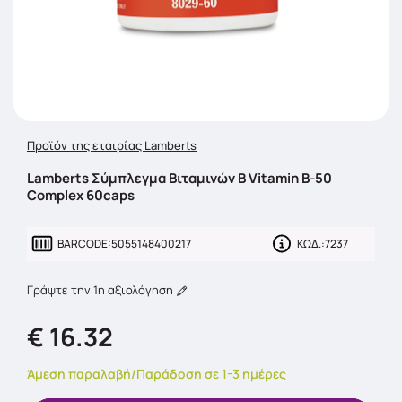
Προϊόν της εταιρίας Lamberts
Lamberts Σύμπλεγμα Βιταμινών Β Vitamin B-50
Complex 60caps
BARCODE:
5055148400217
ΚΩΔ.:
7237
Γράψτε την 1η αξιολόγηση
€ 16.32
Άμεση παραλαβή/Παράδοση σε 1-3 ημέρες