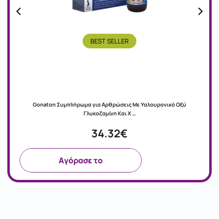
BEST SELLER
Gonaton Συμπλήρωμα για Αρθρώσεις Με Υαλουρονικό Οξύ
Γλυκοζαμίνη Και Χ …
34.32€
Aγόρασε το