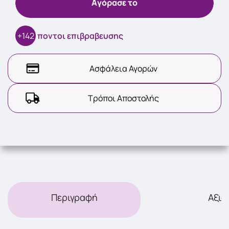
Aγόρασε το
+142
ποντοι επιβραβευσης
Ασφάλεια Αγορών
Τρόποι Αποστολής
Περιγραφή
Αξιο