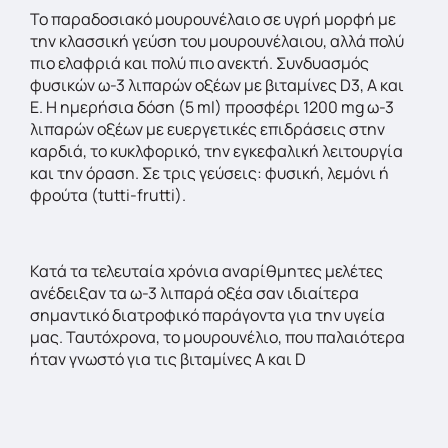
Το παραδοσιακό μουρουνέλαιο σε υγρή μορφή με
την κλασσική γεύση του μουρουνέλαιου, αλλά πολύ
πιο ελαφριά και πολύ πιο ανεκτή. Συνδυασμός
φυσικών ω-3 λιπαρών οξέων με βιταμίνες D3, A και
Ε. Η ημερήσια δόση (5 ml) προσφέρι 1200 mg ω-3
λιπαρών οξέων με ευεργετικές επιδράσεις στην
καρδιά, το κυκλφορικό, την εγκεφαλική λειτουργία
και την όραση. Σε τρις γεύσεις: φυσική, λεμόνι ή
φρούτα (tutti-frutti).
Κατά τα τελευταία χρόνια αναρίθμητες μελέτες
ανέδειξαν τα ω-3 λιπαρά οξέα σαν ιδιαίτερα
σημαντικό διατροφικό παράγοντα για την υγεία
μας. Ταυτόχρονα, το μουρουνέλιο, που παλαιότερα
ήταν γνωστό για τις βιταμίνες Α και D