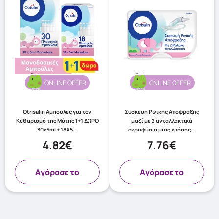
ONLINE OFFER
ONLINE OFFER
Otrisalin Αμπούλες για τον
Συσκευή Ρινικής Απόφραξης
Καθαρισμό της Μύτης 1+1 ΔΩΡΟ
μαζί με 2 ανταλλακτικά
30x5ml + 18X5 …
ακροφύσια μιας χρήσης …
4.82€
7.76€
Aγόρασε το
Aγόρασε το