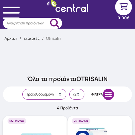
0.00€
Αναζήτηση προϊόντων...
Αρχική
/
Εταιρίες
/
Otrisalin
Όλα τα προϊόντα
OTRISALIN
ΦΊΛΤΡΑ
4
Προϊόντα
65 Πόντοι
76 Πόντοι