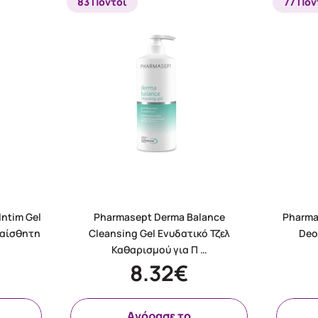
83 Πόντοι
77 Πόν
ntim Gel
Pharmasept Derma Balance
Pharma
υαίσθητη
Cleansing Gel Ενυδατικό Τζελ
Deo
Καθαρισμού για Π …
8.32€
Aγόρασε το