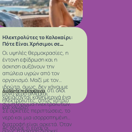
Ηλεκτρολύτες το Καλοκαίρι:
Πότε Είναι Χρήσιμοι σε
Ζέστη και Άσκηση
Οι υψηλές θερμοκρασίες, η
έντονη εφίδρωση και η
άσκηση αυξάνουν την
απώλεια υγρών από τον
οργανισμό. Μαζί με τον
ιδρώτα, όμως, δεν χάνουμε
Αυτό δεν σημαίνει ότι όλοι
Διαβάστε περισσότερα
μόνο νερό αλλά και
χρειάζονται καθημερινά ένα
ηλεκτρολύτες, όπως νάτριο
συμπλήρωμα ηλεκτρολυτών.
και χλώριο.
Σε αρκετές περιπτώσεις, το
νερό και μια ισορροπημένη
διατροφή είναι αρκετά. Όταν
Ας δούμε τι είναι οι
όμως η άσκηση διαρκεί