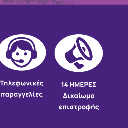
ηλεκτρολύτες, πότε μπορεί να
αρκετή ώρα, η εφίδρωση είναι
τους χρειαστείς και τι να
έντονη ή η έκθεση στη ζέστη
προσέξεις πριν επιλέξεις ένα
παρατεταμένη, η
σχετικό προϊόν
αναπλήρωση ηλεκτρολυτών
μπορεί να φανεί χρήσιμη.
Τηλεφωνικές
14 HMEΡΕΣ
παραγγελίες
Δικαίωμα
επιστροφής