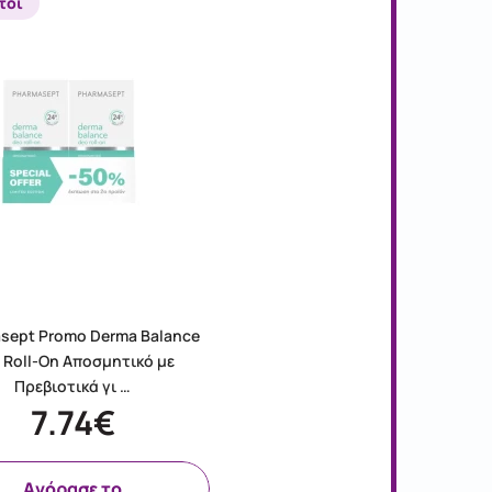
τοι
sept Promo Derma Balance
 Roll-On Αποσμητικό με
Πρεβιοτικά γι …
7.74€
Aγόρασε το