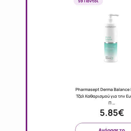
59 Πόντοι
Pharmasept Derma Balance I
Τζελ Καθαρισμού για την Ε
Π …
5.85€
Aγόρασε το