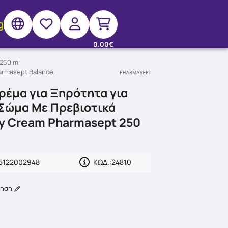
g
0.00€
250 ml
armasept Balance
ρέμα για Ξηρότητα για
Σώμα Με Πρεβιοτικά
y Cream Pharmasept 250
5122002948
ΚΩΔ.:
24810
γηση