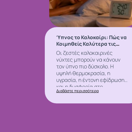
Ύπνος το Καλοκαίρι: Πώς να
Κοιμηθείς Καλύτερα τις
Ζεστές Νύχτες
Οι ζεστές καλοκαιρινές
νύχτες μπορούν να κάνουν
τον
ύπνο
πιο δύσκολο. Η
υψηλή θερμοκρασία, η
υγρασία, η έντονη εφίδρωση
και η δυσφορία στο
Διαβάστε περισσότερα
υπνοδωμάτιο μπορεί να
επηρεάσουν την ποιότητα του
ύπνου και να κάνουν το σώμα
να δυσκολεύεται να
χαλαρώσει.