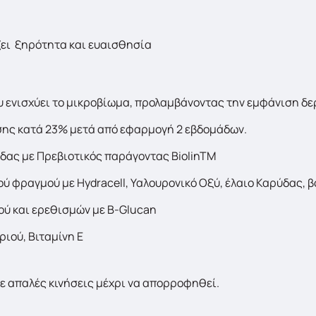
ζει ξηρότητα και ευαισθησία
υ ενισχύει το μικροβίωμα, προλαμβάνοντας την εμφάνιση δ
ης κατά 23% μετά από εφαρμογή 2 εβδομάδων.​
δας με Πρεβιοτικός παράγοντας BiolinTM
ύ φραγμού με Hydracell, Υαλουρονικό Οξύ, έλαιο Καρύδας, β
ύ και ερεθισμών με Β-Glucan
ιού, Βιταμίνη Ε
ε απαλές κινήσεις μέχρι να απορροφηθεί.