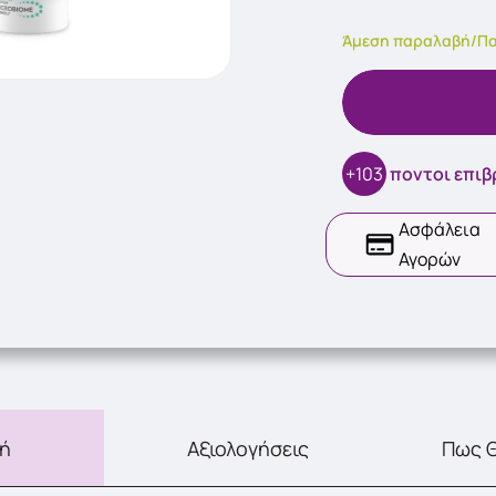
Άμεση παραλαβή/Πα
+103
ποντοι επι
Ασφάλεια
Αγορών
ή
Αξιολογήσεις
Πως 