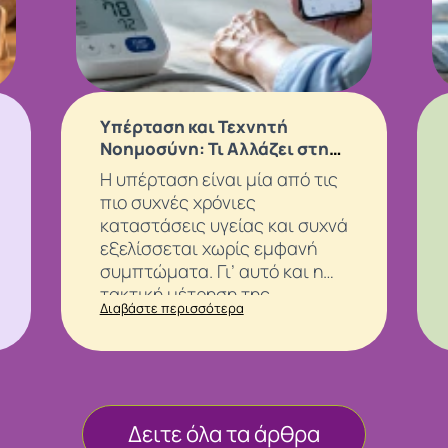
Υπέρταση και Τεχνητή
Νοημοσύνη: Τι Αλλάζει στην
Παρακολούθηση της Πίεσης;
Η υπέρταση είναι μία από τις
πιο συχνές χρόνιες
καταστάσεις υγείας και συχνά
εξελίσσεται χωρίς εμφανή
συμπτώματα. Γι’ αυτό και η
τακτική μέτρηση της
Διαβάστε περισσότερα
αρτηριακής πίεσης
παραμένει ένας από τους πιο
απλούς και χρήσιμους
τρόπους παρακολούθησης.
Δειτε όλα τα άρθρα