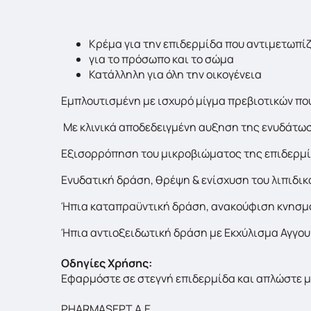
Κρέμα για την επιδερμίδα που αντιμετωπί
για το πρόσωπο και το σώμα
Κατάλληλη για όλη την οικογένεια
Εμπλουτισμένη με ισχυρό μίγμα πρεβιοτικών πο
Με κλινικά αποδεδειγμένη αυξηση της ενυδάτωσ
Εξισορρόπηση του μικροβιώματος της επιδερμί
Ενυδατική δράση, θρέψη & ενίσχυση του λιπιδικο
Ήπια καταπραϋντική δράση, ανακούφιση κνησμο
Ήπια αντιοξειδωτική δράση με Εκχύλισμα Αγγουρ
Οδηγίες Χρήσης:
Εφαρμόστε σε στεγνή επιδερμίδα και απλώστε μ
PHARMASEPT A.E.