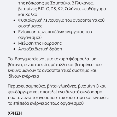
της κόπωσης με Σαμπούκο, Β Γλυκάνες,
βιταμίνες B12, C, D3, K2, Σελήνιο, Ψευδάργυρο
και Χαλκό
Φυσιολογική λειτουργία του ανοσοποιητικού
συστήματος
Ενίσχυση των επιπέδων ενέργειας του
οργανισμού
Μείωση της κούρασης
Αντιοξειδωτική δράση
Το Bodyguard είναι μια ισχυρή φόρμουλα με
βότανα, ιχνοστοιχεία, μέταλλα και βιταμίνες που
ενδυναμώνουν το ανοσοποιητικό σύστημα και
δίνουν ενέργεια
Περιέχει σαμπούκο, βήτα-γλυκάνες, βιταμίνη C και
ψευδάργυρο και αποτελεί ένα δυνατό συνδυασμό
που τονώνει το ανοσοποιητικό σύστημα και ενισχύει
τα επίπεδα ενέργειας τους οργανισμού
ΧΡΗΣΗ