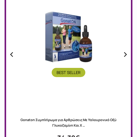
BEST SELLER
Gonaton Συμπλήρωμα για Αρθρώσεις Με Υαλουρονικό Οξύ
Γλυκοζαμίνη Και Χ …