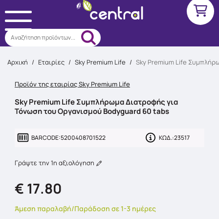
Αναζήτηση προϊόντων...
Αρχική
/
Εταιρίες
/
Sky Premium Life
/
Sky Premium Life Συμπλήρ
Προϊόν της εταιρίας Sky Premium Life
Sky Premium Life Συμπλήρωμα Διατροφής για
Τόνωση του Οργανισμού Bodyguard 60 tabs
BARCODE:
5200408701522
ΚΩΔ.:
23517
Γράψτε την 1η αξιολόγηση
€ 17.80
Άμεση παραλαβή/Παράδοση σε 1-3 ημέρες