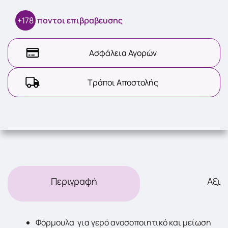
+178
ποντοι επιβραβευσης
Ασφάλεια Αγορών
Τρόποι Αποστολής
Περιγραφή
Αξιο
Φόρμουλα για γερό ανοσοποιητικό και μείωση