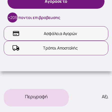
Aγόρασε το
+205
ποντοι επιβραβευσης
Ασφάλεια Αγορών
Τρόποι Αποστολής
Περιγραφή
Αξιο