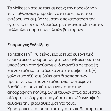
Το Μolkosan σταματάει αμέσως την προσκόληση
των παθογόνων μικροβίων στα τοιχώματα του
εντέρου και συμβάλλει στην αποκατάσταση της
υγιούς εντερικής χλωρίδας με την ανάπτυξη και τον
πολλαπλασιασμό των φιλικών βακτηρίων.
Εφαρμογές Ενδείξεις:
®
Το Molkosan
Fruit είναι εξαιρετικά ευεργετικό
φυσικό μέσο ισορροπίας για τους ανθρώπους που
υποφέρουν από φούσκωμα, δυσανεξία σε τροφές
και λακτόζη και από δυσκοιλιότητα, αφού το L(+)
γαλακτικό οξύ, συμβάλει στη διάσπαση των
πρωτεϊνών και της λακτόζης, ενώ ταυτόχρονα
βοηθάει σημαντικά τον οργανισμό στην
απορρόφηση πολύτιμων μετάλλων όπως ασβέστιο,
σίδηρο, ψευδάργυρο, μαγνήσιο και ενζύμων αφού
αυξάνει την βιοδιαθεσιμότητα τους.
Χρησιμοποιείται με επιτυχία για τον καθαρισμό και