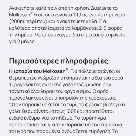
Ανακινήστε καλά πριν από τη χρήση. Διαλύετε το
®
Molkosan
Fruit σε αναλογία 1:10 σε ένα ποτήρι νερό
(200ml περίπου) και ανακατεύετε καλά. Για
καλύτερα αποτελέσματα να λαμβάνεται 2-3 φορές
την ημέρα. Μετά το άνοιγμα διατηρείται στο ψυγείο
για 2 μήνες.
Περισσότερες πληροφορίες
®
Η ιστορία του Molkosan
: Για πολλούς αιώνες, οι
θεραπευτές γνώριζαν τη σημαντική αξία του ορού
τυρογάλακτος φυσικής γαλακτοζύμωσης σαν
τονωτικό ολόκληρου του οργανισμού.Ο ορός
τυρογάλακτος είναι υποπροϊόν της τυροκομίας.
Όταν παρασκευάζεται το τυρί, το φρέσκο βιολογικό
γάλα θερμαίνεται στους 100F και προστίθεται
ειδικό ένζυμο για το πήξιμο. Το τυρόπηγμα
χρησιμοποιείται για την παρασκευή του τυριού και
το υγρό που παραμένει ονομάζεται τυρόγαλο. Το