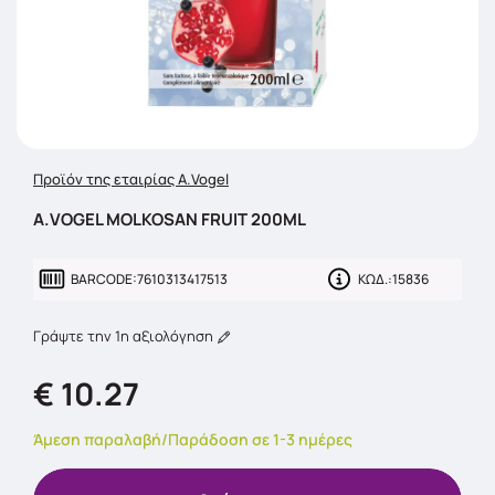
Προϊόν της εταιρίας A.Vogel
A.VOGEL MOLKOSAN FRUIT 200ML
BARCODE:
7610313417513
ΚΩΔ.:
15836
Γράψτε την 1η αξιολόγηση
€ 10.27
Άμεση παραλαβή/Παράδοση σε 1-3 ημέρες