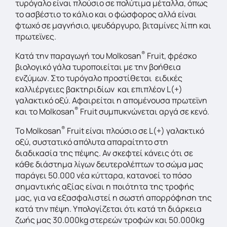
τυρόγαλο είναι πλούσιο σε πολύτιμα μέταλλα, όπως
το ασβέστιο το κάλιο και ο φώσφορος αλλά είναι
φτωχό σε μαγνήσιο, ψευδάργυρο, βιταμίνες λίπη και
πρωτεϊνες.
®
Κατά την παραγωγή του Molkosan
Fruit, φρέσκο
βιολογικό γάλα τυροποιείται με την βοήθεια
ενζύμων. Στο τυρόγαλο προστίθεται ειδικές
καλλιέργειες βακτηριδίων και επιπλέον L(+)
γαλακτικό οξύ. Αφαιρείται η απομένουσα πρωτεϊνη
®
και το Molkosan
Fruit συμπυκνώνεται αργά σε κενό.
®
Το Molkosan
Fruit είναι πλούσιο σε L(+) γαλακτικό
οξύ, συστατικό απόλυτα απαραίτητο στη
διαδικασία της πέψης. Αν σκεφτεί κάνεις ότι σε
κάθε διάστημα λίγων δευτερολέπτων το σώμα μας
παράγει 50.000 νέα κύτταρα, κατανοεί το πόσο
σημαντικής αξίας είναι η ποιότητα της τροφής
μας, για να εξασφαλιστεί η σωστή απορρόφηση της
κατά την πέψη. Υπολογίζεται ότι κατά τη διάρκεια
ζωής μας 30.000kg στερεών τροφών και 50.000kg