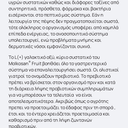
υγρών συστατικών καθώς και διάφορες τοξίνες από
συντηρητικά, πρόσθετα, φάρμακα και βακτήρια
εισέρχονται στο πεπτικό μας σύστημα. Εάν η
λειτουργία της πέψης δεν πραγματοποιείται σωστά,
τότε ολόκληρος ο οργανισμός υποφέρει από χαμηλά
επίπεδα ενέργειας, το ανοσοποιητικό σύστημα
υπολειτουργεί, ενώ προβλήματα μνήμης και
δερματικές νόσοι εμφανίζονται συχνά.
Το L(+) γαλακτικό οξύ, κύριο συστατικό του
®
Molkosan
Fruit βοηθάει όλο το γαστρεντερικό
σύστημα να επαναλειτουργήσει σωστά. Οι ολιστικοί
γιατροί το ονομάζουν πρεβιοτικό. Το πρεβιοτικό
πρέπει να βρίσκεται στον οργανισμό πριν και κατά
τη διάρκεια λήψης προβιοτικών συμπληρωμάτων
για να μπορέσουν τα τελευταία να είναι
αποτελεσματικότερα. Ακριβώς όπως ο αγρότης
πρεπει να προετοιμάζει το έδαφος πριν τη σπορά ,
έτσι και το έντερο χρειάζεται προετοιμασία και
καθαρισμό πριν από τη λήψη ζωντανών
προβιοτικών.