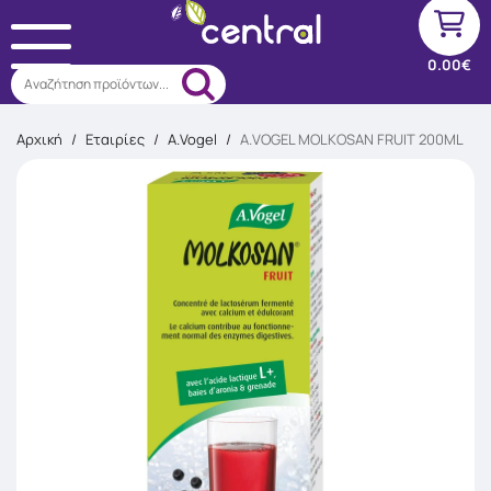
0.00€
Αναζήτηση προϊόντων...
Αρχική
/
Εταιρίες
/
A.Vogel
/
A.VOGEL MOLKOSAN FRUIT 200ML