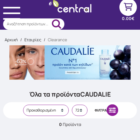
0.00€
Αναζήτηση προϊόντων...
Αρχική
/
Εταιρίες
/
Clearance
Όλα τα προϊόντα
CAUDALIE
ΦΊΛΤΡΑ
0
Προϊόντα