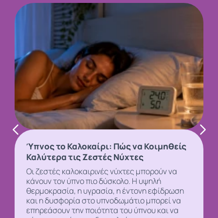
Ύπνος το Καλοκαίρι: Πώς να Κοιμηθείς
Καλύτερα τις Ζεστές Νύχτες
Οι ζεστές καλοκαιρινές νύχτες μπορούν να
κάνουν τον
ύπνο
πιο δύσκολο. Η υψηλή
θερμοκρασία, η υγρασία, η έντονη εφίδρωση
και η δυσφορία στο υπνοδωμάτιο μπορεί να
επηρεάσουν την ποιότητα του ύπνου και να