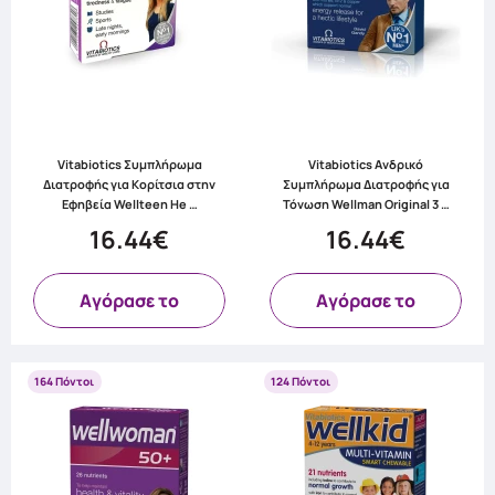
Vitabiotics Συμπλήρωμα
Vitabiotics Ανδρικό
Διατροφής για Κορίτσια στην
Συμπλήρωμα Διατροφής για
Εφηβεία Wellteen He …
Τόνωση Wellman Original 3 …
16.44€
16.44€
Aγόρασε το
Aγόρασε το
164 Πόντοι
124 Πόντοι