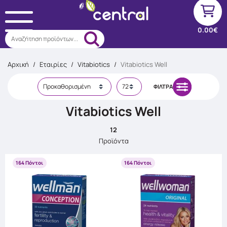
0.00€
Αναζήτηση προϊόντων...
Αρχική
/
Εταιρίες
/
Vitabiotics
/
Vitabiotics Well
ΦΊΛΤΡΑ
Vitabiotics Well
12
Προϊόντα
164 Πόντοι
164 Πόντοι