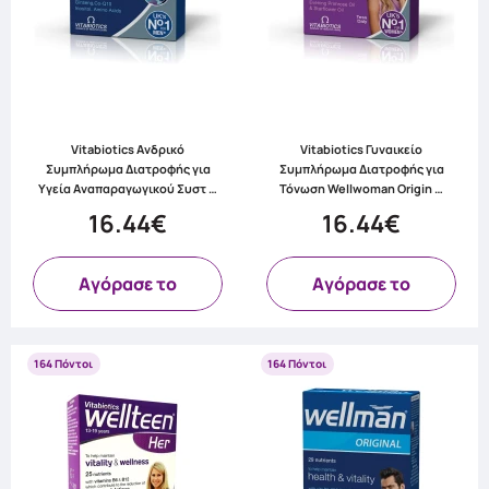
Vitabiotics Ανδρικό
Vitabiotics Γυναικείο
Συμπλήρωμα Διατροφής για
Συμπλήρωμα Διατροφής για
Υγεία Αναπαραγωγικού Συστ …
Τόνωση Wellwoman Origin …
16.44€
16.44€
Aγόρασε το
Aγόρασε το
164 Πόντοι
164 Πόντοι