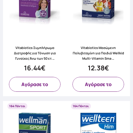
Vitabiotics Συμπλήρωμα
Vitabiotics Μασώμενη
Διατροφής για Τόνωση για
Πολυβιταμίνη για Παιδιά Wellkid
Γυναίκες Άνω των 50 ετ …
Multi-Vitamin Sma …
16.44€
12.38€
Aγόρασε το
Aγόρασε το
164 Πόντοι
164 Πόντοι