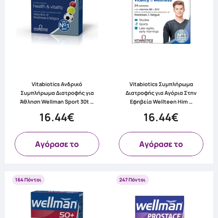
Vitabiotics Ανδρικό
Vitabiotics Συμπλήρωμα
Συμπλήρωμα Διατροφής για
Διατροφής για Αγόρια Στην
Άθληση Wellman Sport 30t …
Εφηβεία Wellteen Him …
16.44€
16.44€
Aγόρασε το
Aγόρασε το
164 Πόντοι
247 Πόντοι